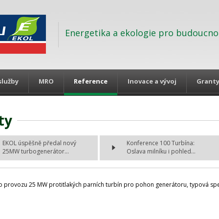
Energetika a ekologie pro budoucno
služby
MRO
Reference
Inovace a vývoj
Grant
ty
EKOL úspěšně předal nový
Konference 100 Turbína:
25MW turbogenerátor...
Oslava milníku i pohled...
o provozu 25 MW protitlakých parních turbín pro pohon generátoru, typová spe