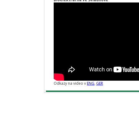
Odkazy na video v
ENG
,
GER