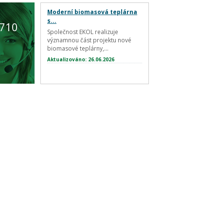
Moderní biomasová teplárna
s...
 710
Společnost EKOL realizuje
významnou část projektu nové
biomasové teplárny,...
Aktualizováno: 26.06.2026