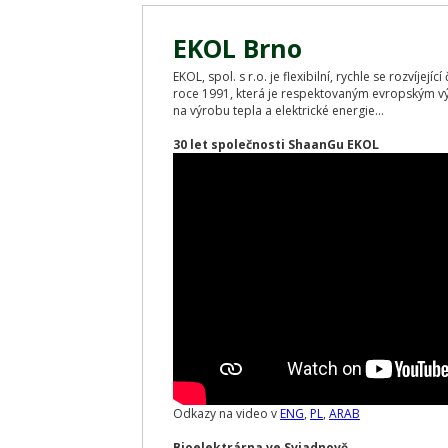
EKOL Brno
EKOL, spol. s r.o. je flexibilní, rychle se rozvíjej
roce 1991, která je respektovaným evropským v
na výrobu tepla a elektrické energie...
30 let společnosti ShaanGu EKOL
Odkazy na video v
ENG
,
PL
,
ARAB
Bioelektrárna ve Sviadnově