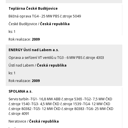
Teplárna České Budějovice
Běžná oprava TG4 - 25 MW PBS č.stroje 5049
České Budějovice /
Česká republika
1
2009
ENERGY Ústí nad Labem a.s.
Oprava a seřízení VT ventilů u TG3 - 6 MW PBS č.stroje 4303
Ústí nad Labem /
Česká republika
1
2009
SPOLANA a.s.
Servis turbín -TG1- 16,8 MW ABB č.stroje 5365 -TG2- 7,5 MW ČKD
č.stroje 1540 -TG3- 4,5 MW ČKD č.stroje 1539 -TG4- 12 MW ČKD
č.stroje 80382 -TG5- 12 MW ČKD č.stroje 80383 -TG6- 25 MW ČKD
č.stroje 4091
Neratovice /
Česká republika