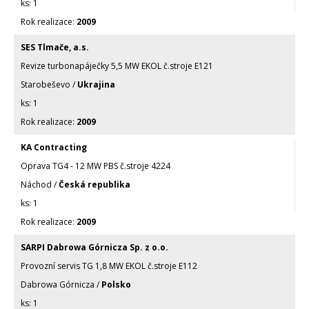
1
2009
SES Tlmače, a.s.
Revize turbonapáječky 5,5 MW EKOL č.stroje E121
Starobeševo /
Ukrajina
1
2009
KA Contracting
Oprava TG4 - 12 MW PBS č.stroje 4224
Náchod /
Česká republika
1
2009
SARPI Dabrowa Górnicza Sp. z o.o.
Provozní servis TG 1,8 MW EKOL č.stroje E112
Dabrowa Górnicza /
Polsko
1