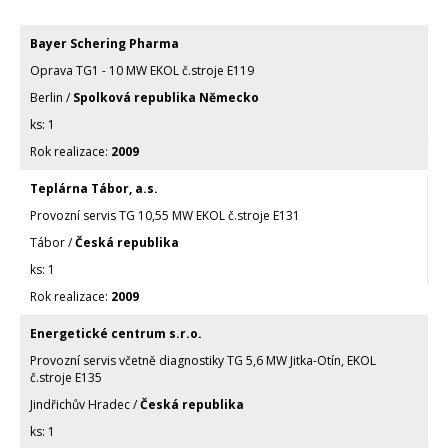
Bayer Schering Pharma
Oprava TG1 - 10 MW EKOL č.stroje E119
Berlin /
Spolková republika Německo
1
2009
Teplárna Tábor, a.s.
Provozní servis TG 10,55 MW EKOL č.stroje E131
Tábor /
Česká republika
1
2009
Energetické centrum s.r.o.
Provozní servis včetně diagnostiky TG 5,6 MW Jitka-Otín, EKOL
č.stroje E135
Jindřichův Hradec /
Česká republika
1