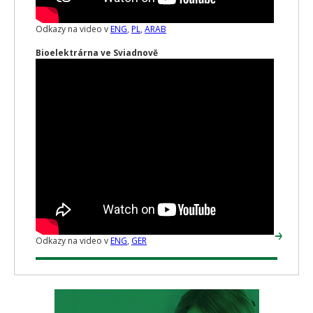
Odkazy na video v
ENG
,
PL
,
ARAB
Bioelektrárna ve Sviadnově
Odkazy na video v
ENG
,
GER