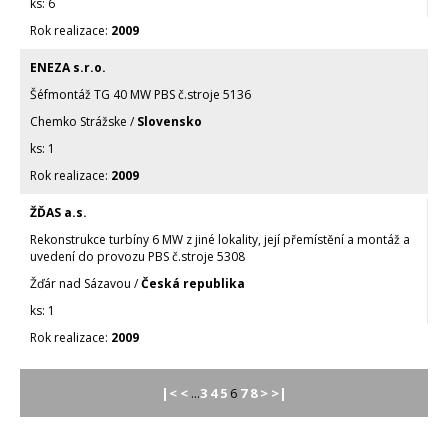
6
2009
ENEZA s.r.o.
Šéfmontáž TG 40 MW PBS č.stroje 5136
Chemko Strážske /
Slovensko
1
2009
ŽĎAS a.s.
Rekonstrukce turbíny 6 MW z jiné lokality, její přemístění a montáž a
uvedení do provozu PBS č.stroje 5308
Žďár nad Sázavou /
Česká republika
1
2009
|<
<
3
4
5
7
8
>
>|
...
6