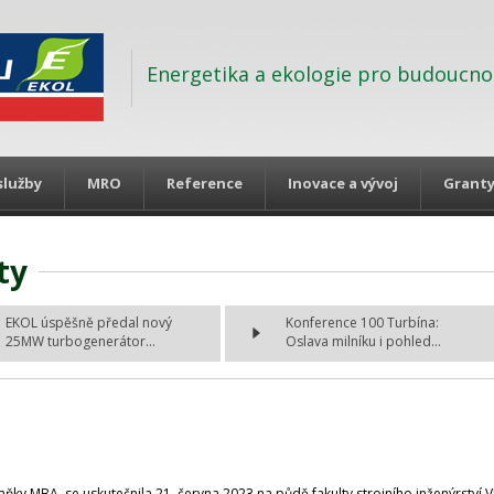
Energetika a ekologie pro budoucno
služby
MRO
Reference
Inovace a vývoj
Grant
ty
EKOL úspěšně předal nový
Konference 100 Turbína:
25MW turbogenerátor...
Oslava milníku i pohled...
Saňky MBA, se uskutečnila 21. června 2023 na půdě fakulty strojního inženýrstv