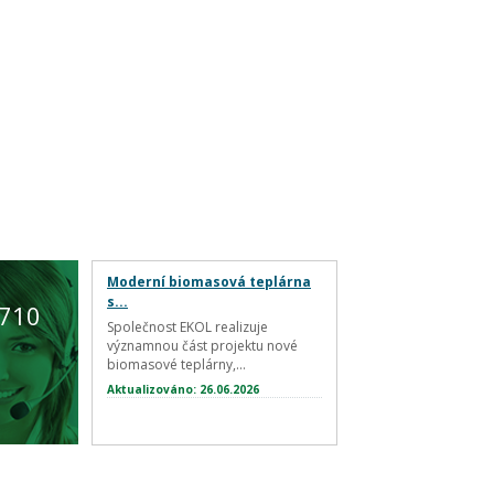
Moderní biomasová teplárna
s...
 710
Společnost EKOL realizuje
významnou část projektu nové
biomasové teplárny,...
Aktualizováno: 26.06.2026