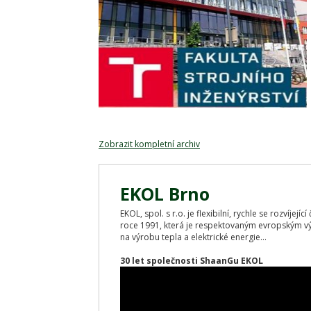
Zobrazit kompletní archiv
EKOL Brno
EKOL, spol. s r.o. je flexibilní, rychle se rozvíjej
roce 1991, která je respektovaným evropským v
na výrobu tepla a elektrické energie...
30 let společnosti ShaanGu EKOL