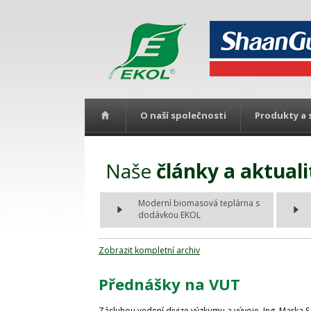
O naší společnosti
Produkty a 
Naše
články a aktuali
Moderní biomasová teplárna s
dodávkou EKOL
Zobrazit kompletní archiv
Přednášky na VUT
Zásluhou vedení divize výzkumu a vývoje, Ing. Marka 