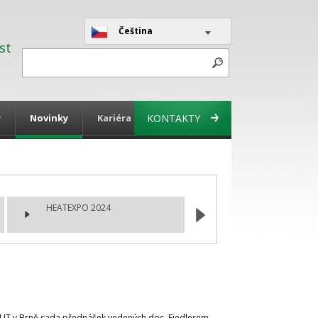
Čeština
st
y
Novinky
Kariéra
KONTAKTY
HEATEXPO 2024
í VUT v Brně sada přednášek vedených doc. Fiedlerem.