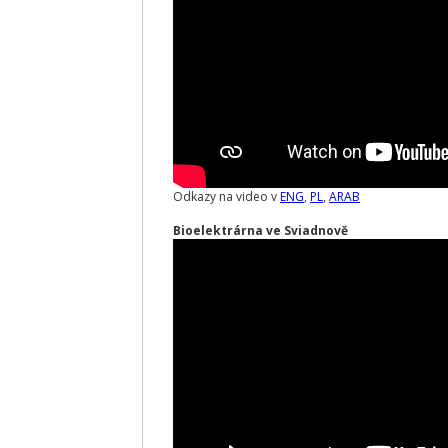
Odkazy na video v
ENG
,
PL
,
ARAB
Bioelektrárna ve Sviadnově