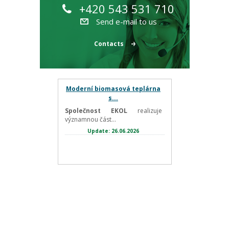
+420 543 531 710
Send e-mail to us
Contacts
Moderní biomasová teplárna
s...
Společnost EKOL
realizuje
významnou část...
Update: 26.06.2026