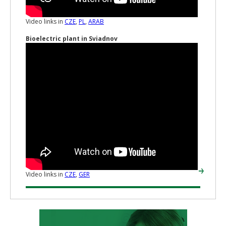
Video links in
CZE
,
PL
,
ARAB
Bioelectric plant in Sviadnov
Video links in
CZE
,
GER