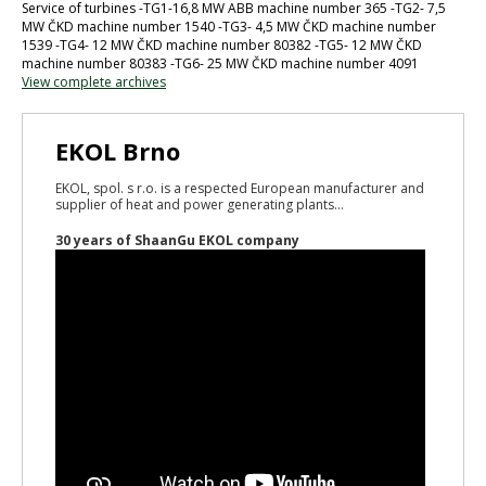
Service of turbines -TG1-16,8 MW ABB machine number 365 -TG2- 7,5
MW ČKD machine number 1540 -TG3- 4,5 MW ČKD machine number
1539 -TG4- 12 MW ČKD machine number 80382 -TG5- 12 MW ČKD
machine number 80383 -TG6- 25 MW ČKD machine number 4091
View complete archives
EKOL Brno
EKOL, spol. s r.o. is a respected European manufacturer and
supplier of heat and power generating plants...
30 years of ShaanGu EKOL company