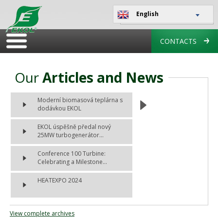
English
CONTACTS
Our
Articles and News
Moderní biomasová teplárna s
dodávkou EKOL
EKOL úspěšně předal nový
25MW turbogenerátor...
Conference 100 Turbine:
Celebrating a Milestone...
HEATEXPO 2024
View complete archives