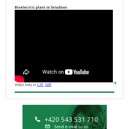
Bioelectric plant in Sviadnov
Video links in
CZE
,
GER
+420 543 531 710
Send e-mail to us