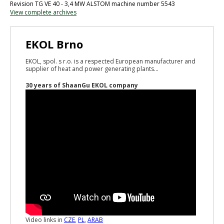
Revision TG VE 40 - 3,4 MW ALSTOM machine number 5543
View complete archives
EKOL Brno
EKOL, spol. s r.o. is a respected European manufacturer and
supplier of heat and power generating plants...
30 years of ShaanGu EKOL company
Video links in
CZE
,
PL
,
ARAB