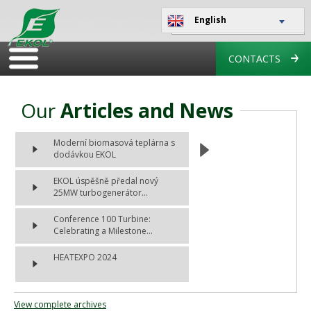
English
CONTACTS
Our
Articles and News
Moderní biomasová teplárna s
dodávkou EKOL
EKOL úspěšně předal nový
25MW turbogenerátor...
Conference 100 Turbine:
Celebrating a Milestone...
HEATEXPO 2024
View complete archives