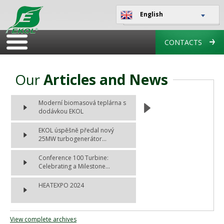
English
CONTACTS
Our
Articles and News
Moderní biomasová teplárna s
dodávkou EKOL
EKOL úspěšně předal nový
25MW turbogenerátor...
Conference 100 Turbine:
Celebrating a Milestone...
HEATEXPO 2024
View complete archives