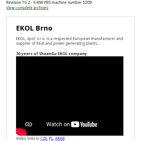
Revision TG 2 - 6 MW PBS machine number 5209
View complete archives
EKOL Brno
EKOL, spol. s r.o. is a respected European manufacturer and
supplier of heat and power generating plants...
30 years of ShaanGu EKOL company
Video links in
CZE
,
PL
,
ARAB