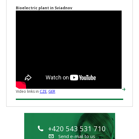
Bioelectric plant in Sviadnov
Video links in
CZE
,
GER
+420 543 531 710
Send e-mail to us