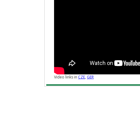
Video links in
CZE
,
GER