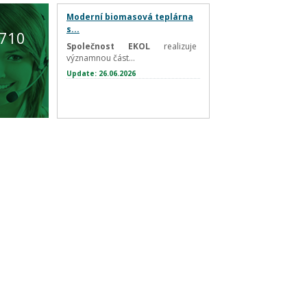
Moderní biomasová teplárna
s...
 710
Společnost EKOL
realizuje
významnou část...
Update: 26.06.2026