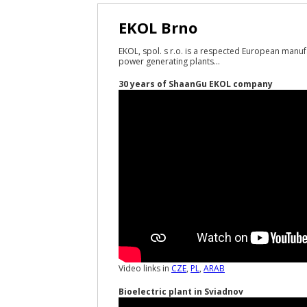
EKOL Brno
EKOL, spol. s r.o. is a respected European manuf
power generating plants...
30 years of ShaanGu EKOL company
Video links in
CZE
,
PL
,
ARAB
Bioelectric plant in Sviadnov