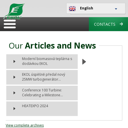
English
CONTACTS
Our
Articles and News
Moderní biomasová teplárna s
dodávkou EKOL
EKOL úspěšně předal nový
25MW turbogenerátor...
Conference 100 Turbine:
Celebrating a Milestone...
HEATEXPO 2024
View complete archives