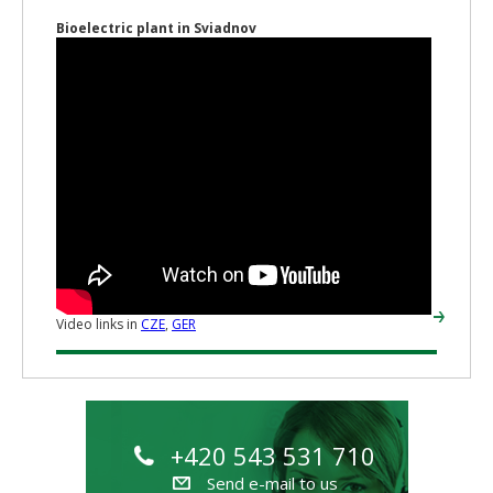
Bioelectric plant in Sviadnov
Video links in
CZE
,
GER
+420 543 531 710
Send e-mail to us