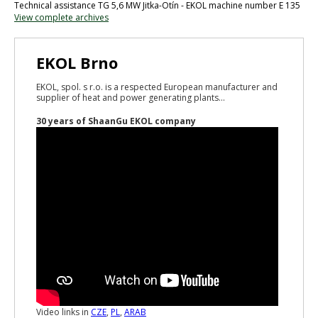
Technical assistance TG 5,6 MW Jitka-Otín - EKOL machine number E 135
View complete archives
EKOL Brno
EKOL, spol. s r.o. is a respected European manufacturer and
supplier of heat and power generating plants...
30 years of ShaanGu EKOL company
Video links in
CZE
,
PL
,
ARAB