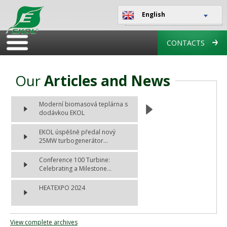
English
CONTACTS
Our
Articles and News
Moderní biomasová teplárna s
dodávkou EKOL
EKOL úspěšně předal nový
25MW turbogenerátor...
Conference 100 Turbine:
Celebrating a Milestone...
HEATEXPO 2024
View complete archives