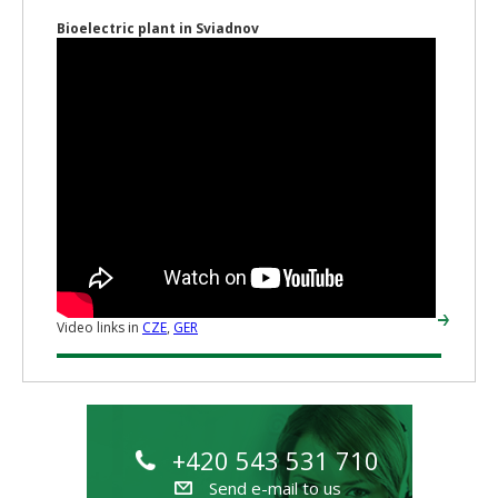
Bioelectric plant in Sviadnov
Video links in
CZE
,
GER
+420 543 531 710
Send e-mail to us