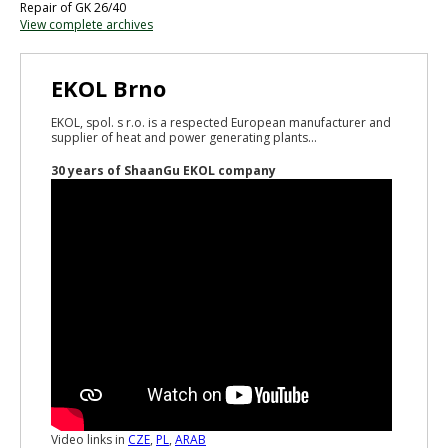
Repair of GK 26/40
View complete archives
EKOL Brno
EKOL, spol. s r.o. is a respected European manufacturer and
supplier of heat and power generating plants...
30 years of ShaanGu EKOL company
Video links in
CZE
,
PL
,
ARAB