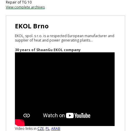
Repair of TG 10
View complete archives
EKOL Brno
EKOL, spol. s r.o. is a respected European manufacturer and
supplier of heat and power generating plants...
30 years of ShaanGu EKOL company
Video links in
CZE
,
PL
,
ARAB