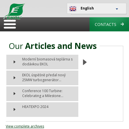
English
CONTACTS
Our
Articles and News
Moderní biomasová teplárna s
dodávkou EKOL
EKOL úspěšně předal nový
25MW turbogenerátor...
Conference 100 Turbine:
Celebrating a Milestone...
HEATEXPO 2024
View complete archives