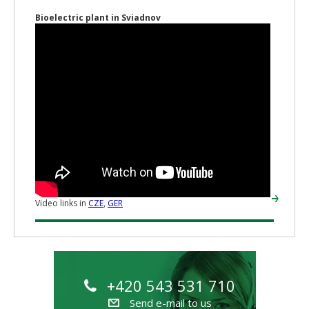
Bioelectric plant in Sviadnov
Video links in
CZE
,
GER
+420 543 531 710
Send e-mail to us