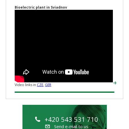
Bioelectric plant in Sviadnov
Video links in
CZE
,
GER
+420 543 531 710
Send e-mail to us