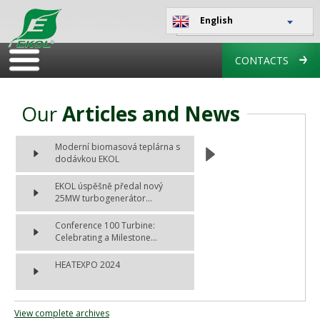
English
CONTACTS
Our
Articles and News
Moderní biomasová teplárna s
dodávkou EKOL
EKOL úspěšně předal nový
25MW turbogenerátor...
Conference 100 Turbine:
Celebrating a Milestone...
HEATEXPO 2024
View complete archives