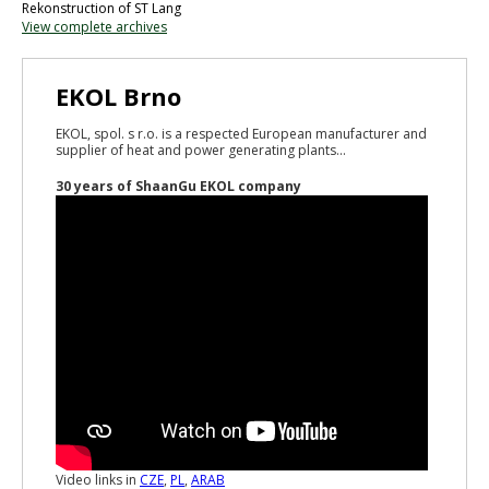
Rekonstruction of ST Lang
View complete archives
EKOL Brno
EKOL, spol. s r.o. is a respected European manufacturer and
supplier of heat and power generating plants...
30 years of ShaanGu EKOL company
Video links in
CZE
,
PL
,
ARAB