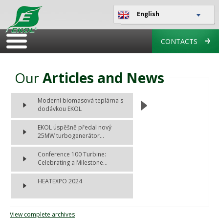
English
CONTACTS
Our
Articles and News
Moderní biomasová teplárna s
dodávkou EKOL
EKOL úspěšně předal nový
25MW turbogenerátor...
Conference 100 Turbine:
Celebrating a Milestone...
HEATEXPO 2024
View complete archives