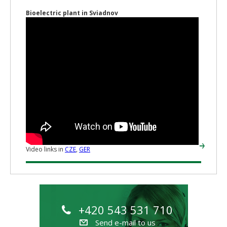
Bioelectric plant in Sviadnov
Video links in
CZE
,
GER
+420 543 531 710
Send e-mail to us