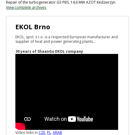
Repair of the turbogenerator G3 PBS, 14,6 MW AZOT Kedzierzyn
View complete archives
EKOL Brno
EKOL, spol. s r.o. is a respected European manufacturer and
supplier of heat and power generating plants...
30 years of ShaanGu EKOL company
Video links in
CZE
,
PL
,
ARAB