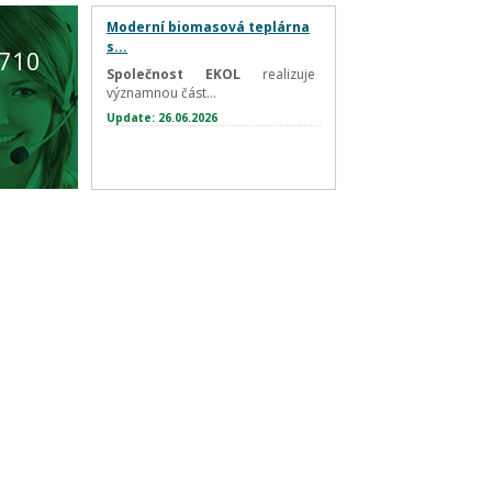
Moderní biomasová teplárna
s...
 710
Společnost EKOL
realizuje
významnou část...
Update: 26.06.2026