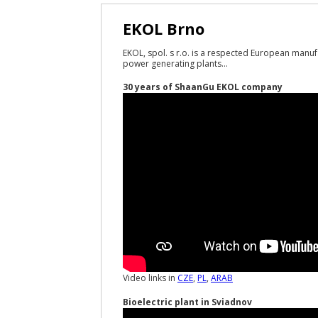
EKOL Brno
EKOL, spol. s r.o. is a respected European manuf
power generating plants...
30 years of ShaanGu EKOL company
Video links in
CZE
,
PL
,
ARAB
Bioelectric plant in Sviadnov