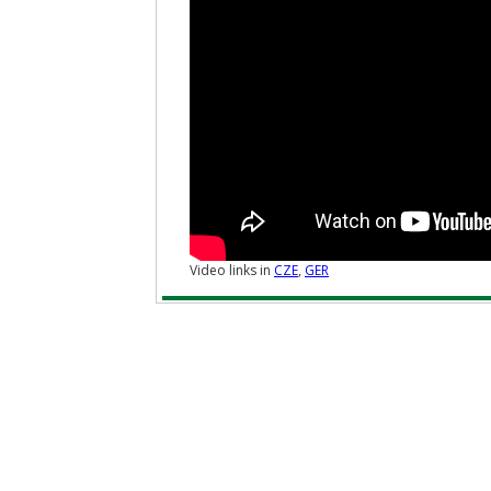
Video links in
CZE
,
GER