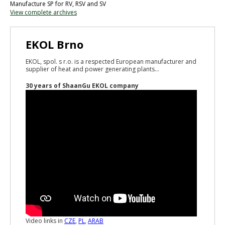
Manufacture SP for RV, RSV and SV
View complete archives
EKOL Brno
EKOL, spol. s r.o. is a respected European manufacturer and
supplier of heat and power generating plants...
30 years of ShaanGu EKOL company
Video links in
CZE
,
PL
,
ARAB