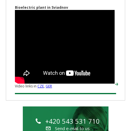
Bioelectric plant in Sviadnov
Video links in
CZE
,
GER
+420 543 531 710
Send e-mail to us