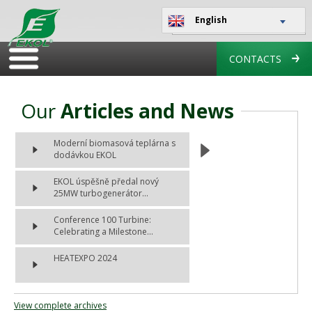
English
CONTACTS
Our
Articles and News
Moderní biomasová teplárna s
dodávkou EKOL
EKOL úspěšně předal nový
25MW turbogenerátor...
Conference 100 Turbine:
Celebrating a Milestone...
HEATEXPO 2024
View complete archives