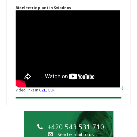
Bioelectric plant in Sviadnov
Video links in
CZE
,
GER
+420 543 531 710
Send e-mail to us