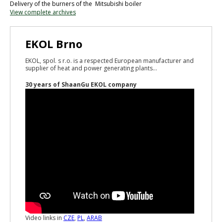
Delivery of the burners of the Mitsubishi boiler
View complete archives
EKOL Brno
EKOL, spol. s r.o. is a respected European manufacturer and
supplier of heat and power generating plants...
30 years of ShaanGu EKOL company
Video links in
CZE
,
PL
,
ARAB