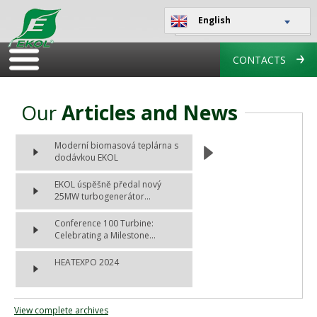
English
CONTACTS
Our
Articles and News
Moderní biomasová teplárna s
dodávkou EKOL
EKOL úspěšně předal nový
25MW turbogenerátor...
Conference 100 Turbine:
Celebrating a Milestone...
HEATEXPO 2024
View complete archives