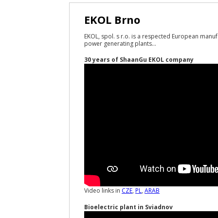
EKOL Brno
EKOL, spol. s r.o. is a respected European manuf
power generating plants...
30 years of ShaanGu EKOL company
Video links in
CZE
,
PL
,
ARAB
Bioelectric plant in Sviadnov