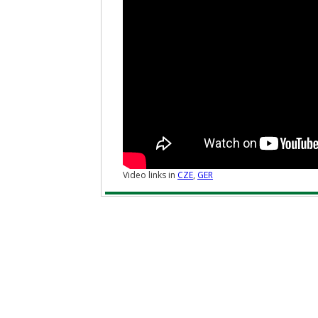
Video links in
CZE
,
GER