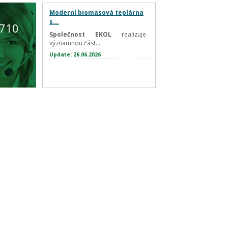
Moderní biomasová teplárna
s...
 710
Společnost EKOL
realizuje
významnou část...
Update: 26.06.2026