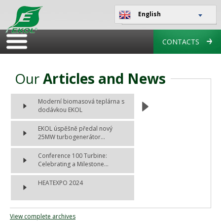
English
CONTACTS
Our
Articles and News
Moderní biomasová teplárna s
dodávkou EKOL
EKOL úspěšně předal nový
25MW turbogenerátor...
Conference 100 Turbine:
Celebrating a Milestone...
HEATEXPO 2024
View complete archives