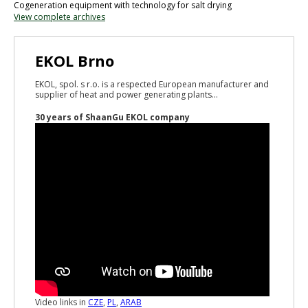
Cogeneration equipment with technology for salt drying
View complete archives
EKOL Brno
EKOL, spol. s r.o. is a respected European manufacturer and
supplier of heat and power generating plants...
30 years of ShaanGu EKOL company
Video links in
CZE
,
PL
,
ARAB