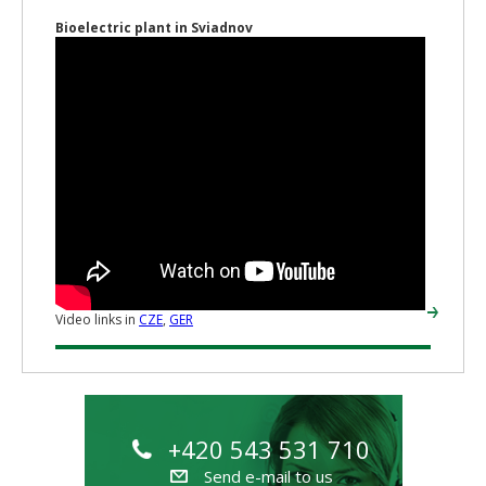
Bioelectric plant in Sviadnov
Video links in
CZE
,
GER
+420 543 531 710
Send e-mail to us