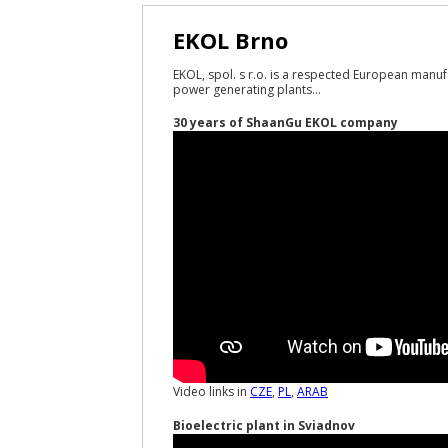
EKOL Brno
EKOL, spol. s r.o. is a respected European manuf
power generating plants...
30 years of ShaanGu EKOL company
Video links in
CZE
,
PL
,
ARAB
Bioelectric plant in Sviadnov