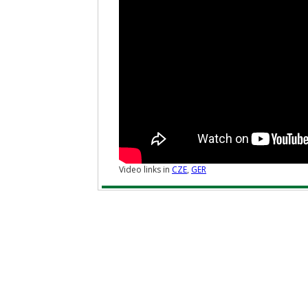
Video links in
CZE
,
GER