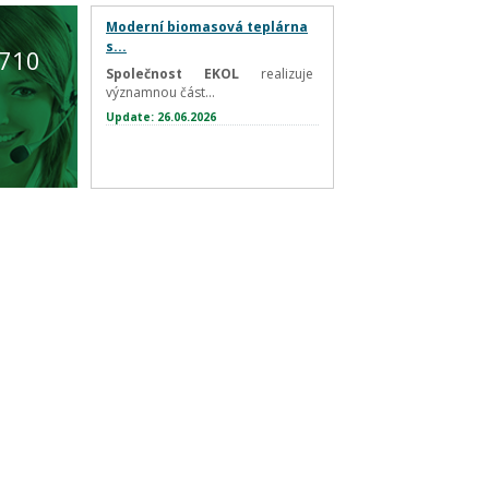
Moderní biomasová teplárna
s...
 710
Společnost EKOL
realizuje
významnou část...
Update: 26.06.2026