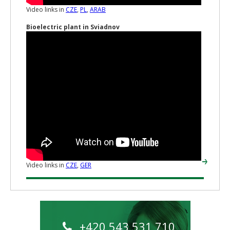
Video links in
CZE
,
PL
,
ARAB
Bioelectric plant in Sviadnov
Video links in
CZE
,
GER
+420 543 531 710