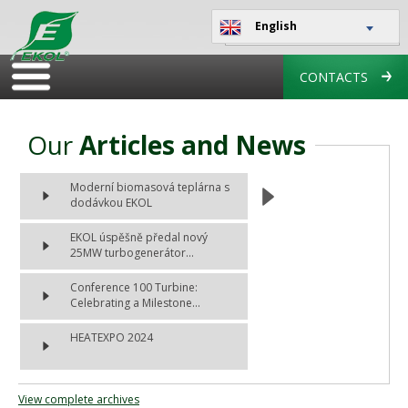
English
CONTACTS
Our
Articles and News
Moderní biomasová teplárna s
dodávkou EKOL
EKOL úspěšně předal nový
25MW turbogenerátor...
Conference 100 Turbine:
Celebrating a Milestone...
HEATEXPO 2024
View complete archives