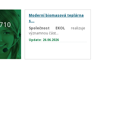
Moderní biomasová teplárna
s...
 710
Společnost EKOL
realizuje
významnou část...
Update: 26.06.2026