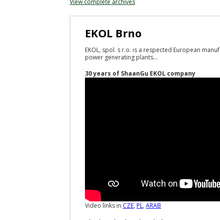
View complete archives
EKOL Brno
EKOL, spol. s r.o. is a respected European manuf
power generating plants...
30 years of ShaanGu EKOL company
Video links in
CZE
,
PL
,
ARAB