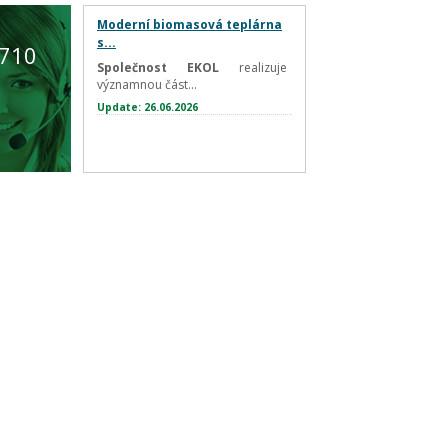
Moderní biomasová teplárna
s...
 710
Společnost EKOL
realizuje
významnou část...
Update: 26.06.2026