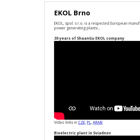
EKOL Brno
EKOL, spol. s r.o. is a respected European manuf
power generating plants...
30 years of ShaanGu EKOL company
Video links in
CZE
,
PL
,
ARAB
Bioelectric plant in Sviadnov