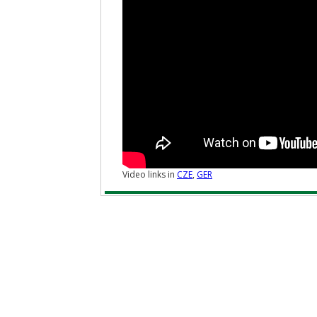
Video links in
CZE
,
GER