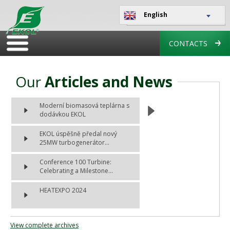
English
CONTACTS
Our
Articles and News
Moderní biomasová teplárna s
dodávkou EKOL
EKOL úspěšně předal nový
25MW turbogenerátor...
Conference 100 Turbine:
Celebrating a Milestone...
HEATEXPO 2024
View complete archives