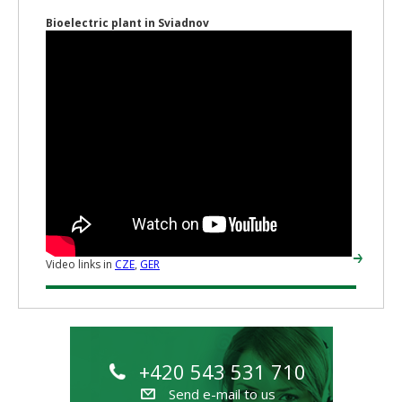
Bioelectric plant in Sviadnov
Video links in
CZE
,
GER
+420 543 531 710
Send e-mail to us