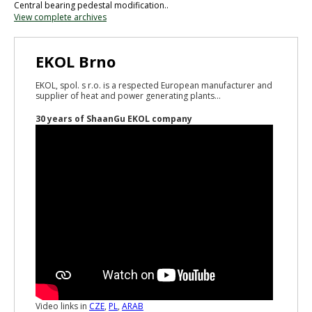
Central bearing pedestal modification..
View complete archives
EKOL Brno
EKOL, spol. s r.o. is a respected European manufacturer and
supplier of heat and power generating plants...
30 years of ShaanGu EKOL company
Video links in
CZE
,
PL
,
ARAB