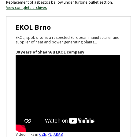
Replacement of asbestos bellow under turbine outlet section.
View complete archives
EKOL Brno
EKOL, spol. s r.o. is a respected European manufacturer and
supplier of heat and power generating plants...
30 years of ShaanGu EKOL company
Video links in
CZE
,
PL
,
ARAB