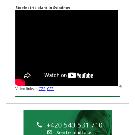
Bioelectric plant in Sviadnov
Video links in
CZE
,
GER
+420 543 531 710
Send e-mail to us