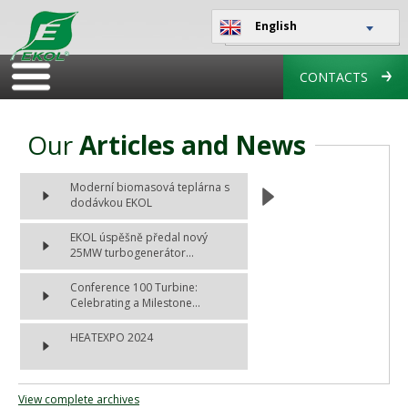
English
CONTACTS
Our
Articles and News
Moderní biomasová teplárna s
dodávkou EKOL
EKOL úspěšně předal nový
25MW turbogenerátor...
Conference 100 Turbine:
Celebrating a Milestone...
HEATEXPO 2024
View complete archives