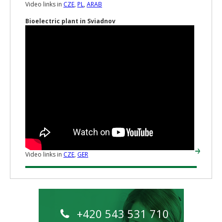
Video links in
CZE
,
PL
,
ARAB
Bioelectric plant in Sviadnov
Video links in
CZE
,
GER
+420 543 531 710