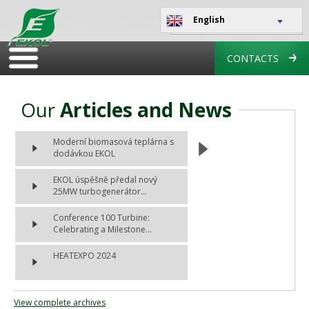
English
CONTACTS
Our
Articles and News
Moderní biomasová teplárna s
dodávkou EKOL
EKOL úspěšně předal nový
25MW turbogenerátor...
Conference 100 Turbine:
Celebrating a Milestone...
HEATEXPO 2024
View complete archives