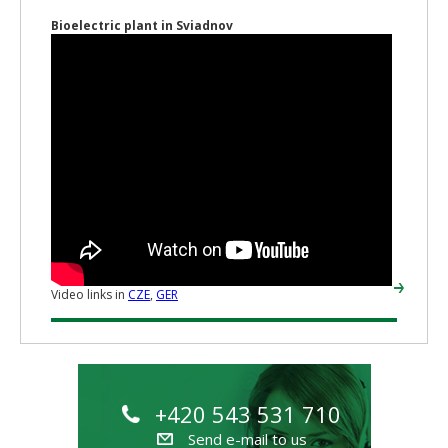
Bioelectric plant in Sviadnov
Video links in
CZE
,
GER
+420 543 531 710
Send e-mail to us