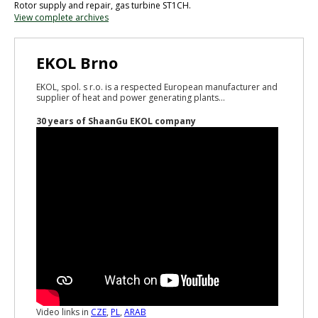
Rotor supply and repair, gas turbine ST1CH.
View complete archives
EKOL Brno
EKOL, spol. s r.o. is a respected European manufacturer and
supplier of heat and power generating plants...
30 years of ShaanGu EKOL company
Video links in
CZE
,
PL
,
ARAB