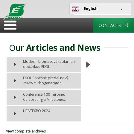
English
CONTACTS
Our
Articles and News
Moderní biomasová teplárna s
dodávkou EKOL
EKOL úspěšně předal nový
25MW turbogenerátor...
Conference 100 Turbine:
Celebrating a Milestone...
HEATEXPO 2024
View complete archives