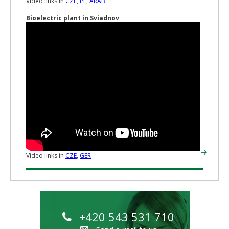
Video links in
CZE
,
PL
,
ARAB
Bioelectric plant in Sviadnov
Video links in
CZE
,
GER
+420 543 531 710