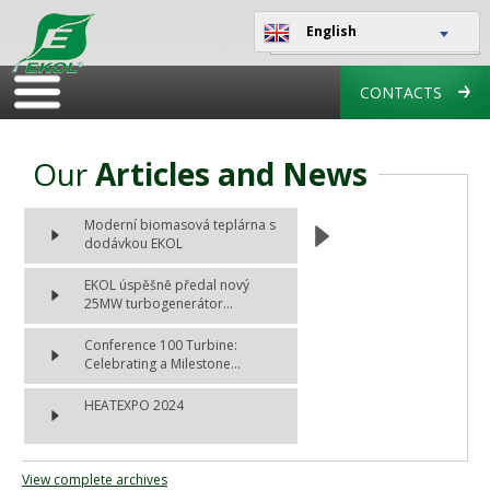
English
CONTACTS
Our
Articles and News
Moderní biomasová teplárna s
dodávkou EKOL
EKOL úspěšně předal nový
25MW turbogenerátor...
Conference 100 Turbine:
Celebrating a Milestone...
HEATEXPO 2024
View complete archives