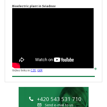
Bioelectric plant in Sviadnov
Video links in
CZE
,
GER
+420 543 531 710
Send e-mail to us