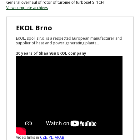
General overhaul of rotor of turbine of turboset ST1CH
View complete archives
EKOL Brno
EKOL, spol. s r.o. is a respected European manufacturer and
supplier of heat and power generating plants...
30 years of ShaanGu EKOL company
Video links in
CZE
,
PL
,
ARAB