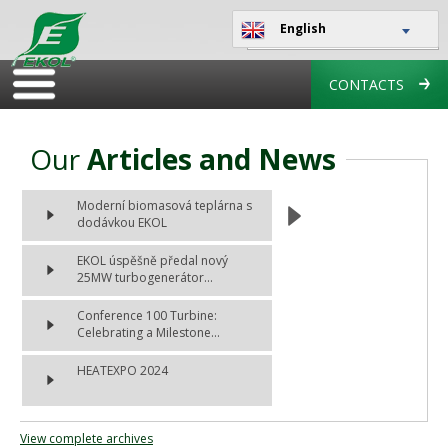
English
CONTACTS
Our
Articles and News
Moderní biomasová teplárna s
dodávkou EKOL
EKOL úspěšně předal nový
25MW turbogenerátor...
Conference 100 Turbine:
Celebrating a Milestone...
HEATEXPO 2024
View complete archives