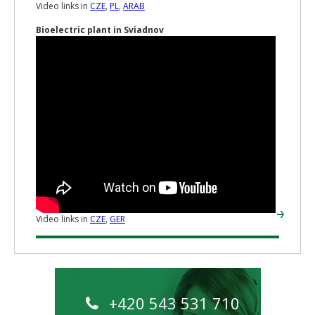
Video links in
CZE
,
PL
,
ARAB
Bioelectric plant in Sviadnov
Video links in
CZE
,
GER
+420 543 531 710