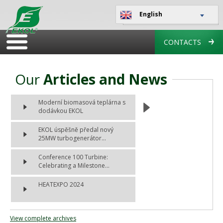
English
CONTACTS
Our
Articles and News
Moderní biomasová teplárna s
dodávkou EKOL
EKOL úspěšně předal nový
25MW turbogenerátor...
Conference 100 Turbine:
Celebrating a Milestone...
HEATEXPO 2024
View complete archives