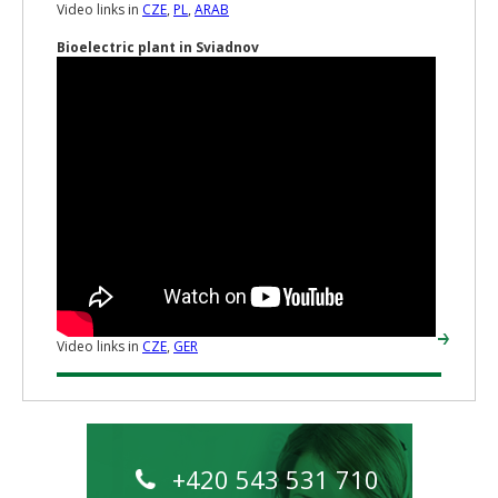
Video links in
CZE
,
PL
,
ARAB
Bioelectric plant in Sviadnov
Video links in
CZE
,
GER
+420 543 531 710