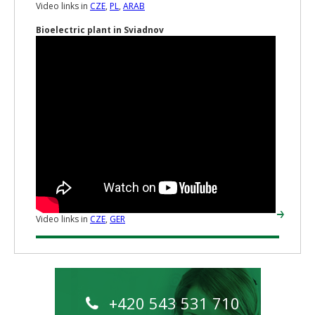
Video links in
CZE
,
PL
,
ARAB
Bioelectric plant in Sviadnov
Video links in
CZE
,
GER
+420 543 531 710