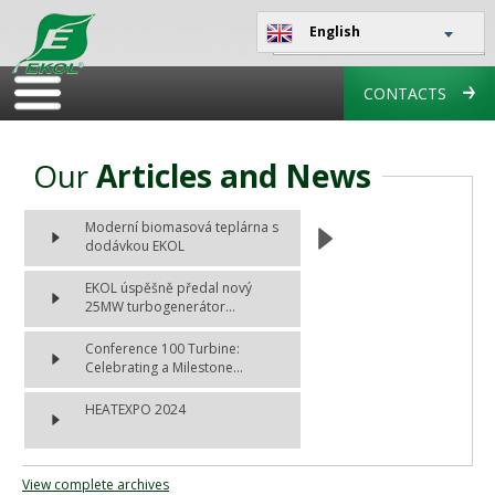
English
CONTACTS
Our
Articles and News
Moderní biomasová teplárna s
dodávkou EKOL
EKOL úspěšně předal nový
25MW turbogenerátor...
Conference 100 Turbine:
Celebrating a Milestone...
HEATEXPO 2024
View complete archives