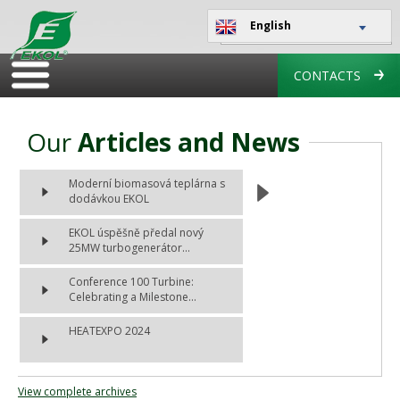
English
CONTACTS
Our
Articles and News
Moderní biomasová teplárna s
dodávkou EKOL
EKOL úspěšně předal nový
25MW turbogenerátor...
Conference 100 Turbine:
Celebrating a Milestone...
HEATEXPO 2024
View complete archives