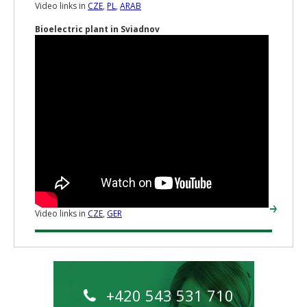
Video links in
CZE
,
PL
,
ARAB
Bioelectric plant in Sviadnov
Video links in
CZE
,
GER
+420 543 531 710