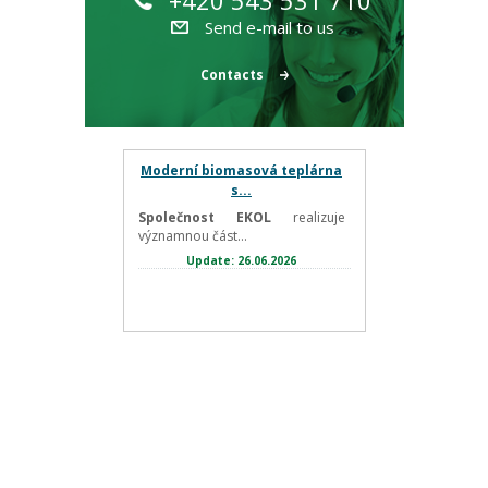
+420 543 531 710
Send e-mail to us
Contacts
Moderní biomasová teplárna
s...
Společnost EKOL
realizuje
významnou část...
Update: 26.06.2026