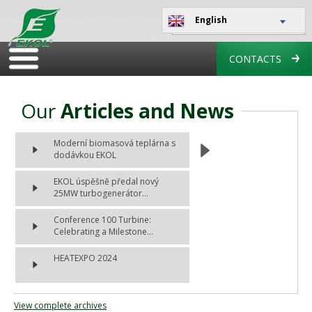
English
CONTACTS
Our
Articles and News
Moderní biomasová teplárna s
dodávkou EKOL
EKOL úspěšně předal nový
25MW turbogenerátor...
Conference 100 Turbine:
Celebrating a Milestone...
HEATEXPO 2024
View complete archives