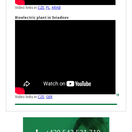
Video links in
CZE
,
PL
,
ARAB
Bioelectric plant in Sviadnov
Video links in
CZE
,
GER