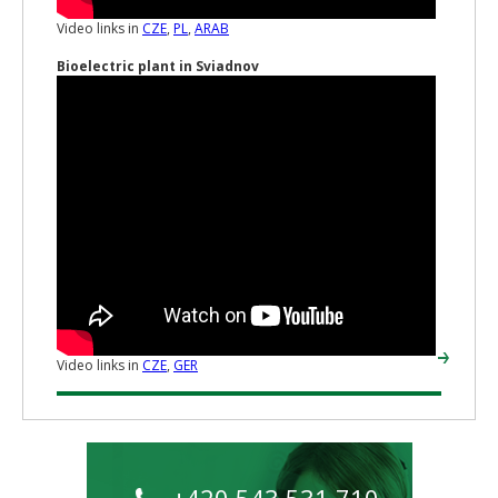
Video links in
CZE
,
PL
,
ARAB
Bioelectric plant in Sviadnov
Video links in
CZE
,
GER