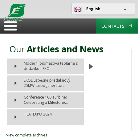
English
CONTACTS
Our
Articles and News
Moderní biomasová teplárna s
dodávkou EKOL
EKOL úspěšně předal nový
25MW turbogenerátor...
Conference 100 Turbine:
Celebrating a Milestone...
HEATEXPO 2024
View complete archives