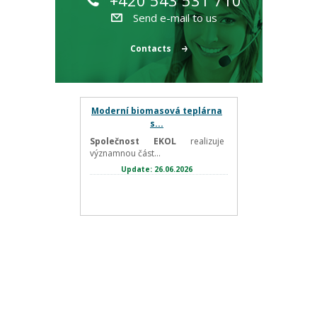
+420 543 531 710
Send e-mail to us
Contacts
Moderní biomasová teplárna
s...
Společnost EKOL
realizuje
významnou část...
Update: 26.06.2026