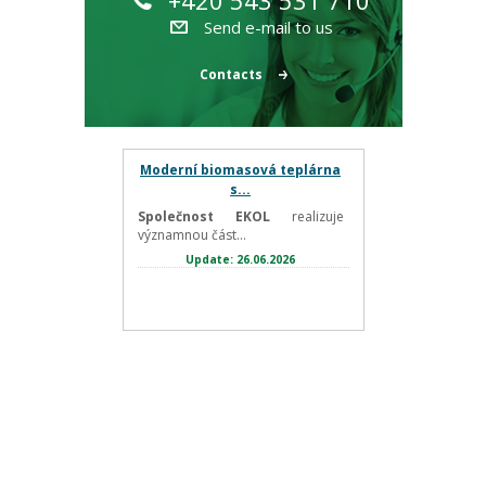
+420 543 531 710
Send e-mail to us
Contacts
Moderní biomasová teplárna
s...
Společnost EKOL
realizuje
významnou část...
Update: 26.06.2026