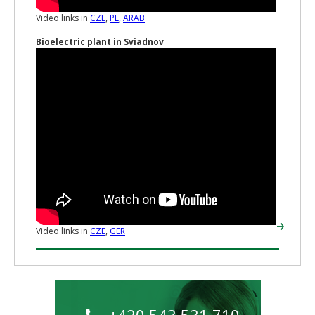
Video links in
CZE
,
PL
,
ARAB
Bioelectric plant in Sviadnov
Video links in
CZE
,
GER