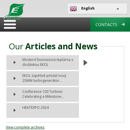
English
CONTACTS
Our
Articles and News
Moderní biomasová teplárna s
dodávkou EKOL
EKOL úspěšně předal nový
25MW turbogenerátor...
Conference 100 Turbine:
Celebrating a Milestone...
HEATEXPO 2024
View complete archives