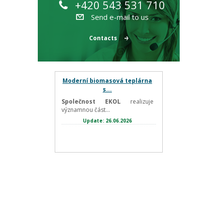
+420 543 531 710
Send e-mail to us
Contacts
Moderní biomasová teplárna
s...
Společnost EKOL
realizuje
významnou část...
Update: 26.06.2026