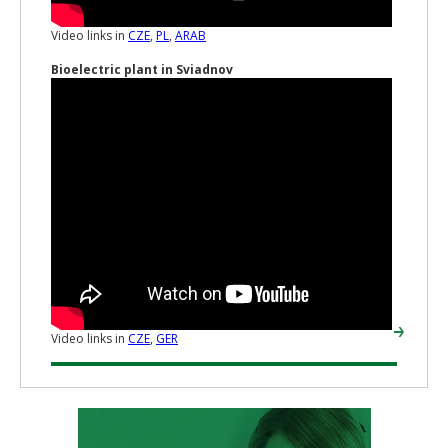
Video links in
CZE
,
PL
,
ARAB
Bioelectric plant in Sviadnov
Video links in
CZE
,
GER