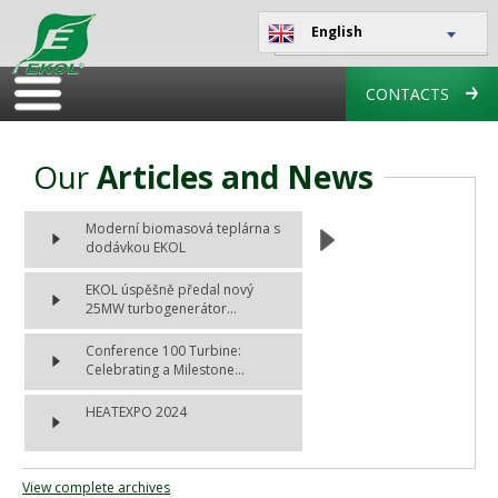
English
CONTACTS
Our
Articles and News
Moderní biomasová teplárna s
dodávkou EKOL
EKOL úspěšně předal nový
25MW turbogenerátor...
Conference 100 Turbine:
Celebrating a Milestone...
HEATEXPO 2024
View complete archives