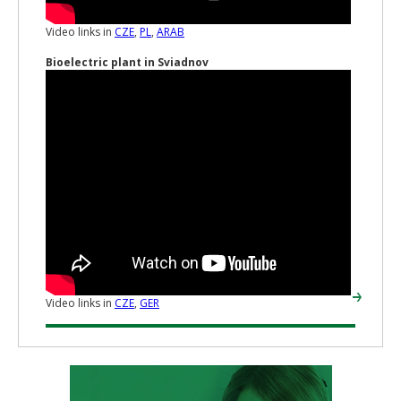
Video links in
CZE
,
PL
,
ARAB
Bioelectric plant in Sviadnov
Video links in
CZE
,
GER