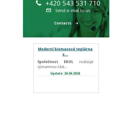
+420 543 531 710
Send e-mail to us
Contacts
Moderní biomasová teplárna
s...
Společnost EKOL
realizuje
významnou část...
Update: 26.06.2026