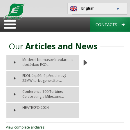
English
CONTACTS
Our
Articles and News
Moderní biomasová teplárna s
dodávkou EKOL
EKOL úspěšně předal nový
25MW turbogenerátor...
Conference 100 Turbine:
Celebrating a Milestone...
HEATEXPO 2024
View complete archives