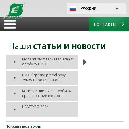
Русский
КОНТАКТЫ
Наши
статьи и новости
Moderní biomasová teplárna s
dodávkou EKOL
EKOL úspěšně předal nový
25MW turbogenerátor...
Конференция «100 Турбин»:
празднование важного...
HEATEXPO 2024
Показать весь архив