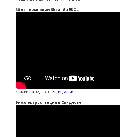
30 лет компании ShaanGu EKOL
ссылки на видео в
CZE
,
PL
,
ARAB
Биоэлектростанция в Свяднове