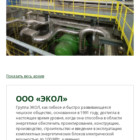
Показать весь архив
ООО «ЭКОЛ»
Группа ЭКОЛ, как гибкое и быстро развивающееся
чешское общество, основанное в 1991 году, достигла в
настоящее время уровня, когда она способна в области
энергетики обеспечить проектирование, конструкцию,
производство, строительство и введение в эксплуатацию
комплектных энергетических блоков электрической
мощностью до 100 МВт, а именно...